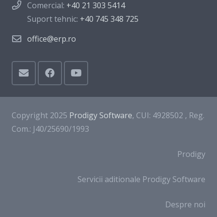
Comercial:
+40 21 303 5414
Suport tehnic:
+40 745 348 725
office@erp.ro
Copyright 2025
Prodigy Software
, CUI: 4928502 , Reg.
Com.: J40/25690/1993
Prodigy
Servicii aditionale Prodigy Software
Despre noi