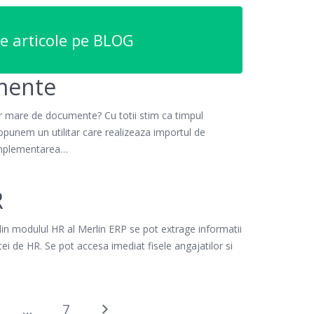
e articole pe BLOG
mente
ar mare de documente? Cu totii stim ca timpul
punem un utilitar care realizeaza importul de
mplementarea…
R
 din modulul HR al Merlin ERP se pot extrage informatii
ei de HR. Se pot accesa imediat fisele angajatilor si
…
7