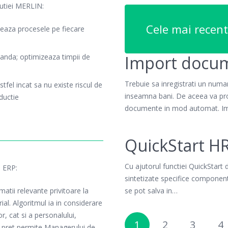
lutiei MERLIN:
Cele mai recent
zeaza procesele pe fiecare
Import docu
anda; optimizeaza timpii de
Trebuie sa inregistrati un num
stfel incat sa nu existe riscul de
inseamna bani. De aceea va pro
ductie
documente in mod automat. I
QuickStart H
Cu ajutorul functiei QuickStart
N ERP:
sintetizate specifice component
se pot salva in…
rmatii relevante privitoare la
ial. Algoritmul ia in considerare
or, cat si a personalului,
1
2
3
4
de pret permite Managerului de