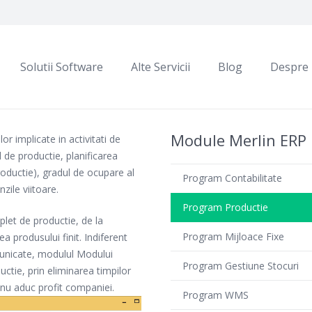
Solutii Software
Alte Servicii
Blog
Despre 
Module Merlin ERP
r implicate in activitati de
 de productie, planificarea
roductie), gradul de ocupare al
Program Contabilitate
zile viitoare.
Program Productie
let de productie, de la
Program Mijloace Fixe
a produsului finit. Indiferent
 unicate, modulul Modului
Program Gestiune Stocuri
ctie, prin eliminarea timpilor
 nu aduc profit companiei.
Program WMS