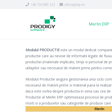
+40 724 085 113
office@erp.ro
Merlin ERP
Modulul PRODUCTIE
este un modul dedicat companiilo
productie care au nevoie de informatii legate de fluxul
productiei (materiale implicate, timpi si personal de p
utilajelor sau necesarul de materii prime pentru comen
Modulul Productie asigura gestionarea unui ciclu comp
necesarul de materii prime si material pana la realizare
daca este vorba despre productia in seria sau cea de
Productie al Merlin ERP optimizeaza procesul de produ
morti si a produselor sau categoriile de produse care