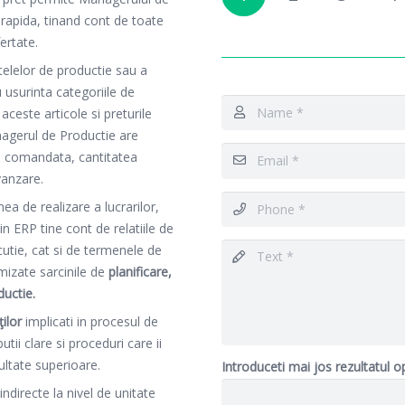
i rapida, tinand cont de toate
ertate.
telelor de productie sau a
 usurinta categoriile de
 aceste articole si preturile
nagerul de Productie are
ea comandata, cantitatea
vanzare.
a de realizare a lucrarilor,
lin ERP tine cont de relatiile de
cutie, cat si de termenele de
timizate sarcinile de
planificare,
ductie.
ilor
implicati in procesul de
utii clare si proceduri care ii
zultate superioare.
Introduceti mai jos rezultatul o
indirecte la nivel de unitate