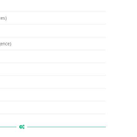
es)
gence)