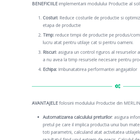
BENEFICIILE
implementarii modulului Productie al so
Costuri:
Reduce costurile de productie si optimi
etapa de productie
Timp:
reduce timpii de productie pe produs/com
lucru atat pentru utilaje cat si pentru oameni.
Riscuri
: asigura un control riguros al resurselor a
a nu avea la timp resursele necesare pentru pro
Echipa:
Imbunatatirea performantei angajatilor
AVANTAJELE
folosirii modulului Productie din MERLI
Automatizarea calculului preturilor
: asigura info
pretul pe care il implica productia unui bun mater
toti parametrii, calculand atat activitatea utilajel
rezultatul fiind unul extrem de precis. Calculul 