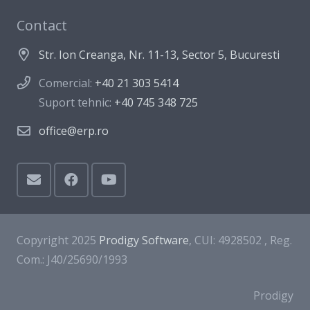
Contact
Str. Ion Creanga, Nr. 11-13, Sector 5, Bucuresti
Comercial:
+40 21 303 5414
Suport tehnic:
+40 745 348 725
office@erp.ro
Copyright 2025
Prodigy Software
, CUI: 4928502 , Reg.
Com.: J40/25690/1993
Prodigy